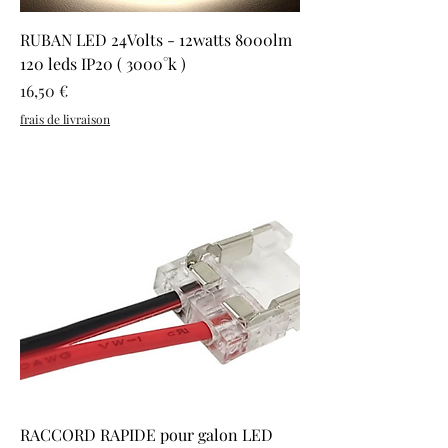
RUBAN LED 24Volts - 12watts 8000lm
120 leds IP20 ( 3000°k )
Prix
16,50 €
frais de livraison
RACCORD RAPIDE pour galon LED