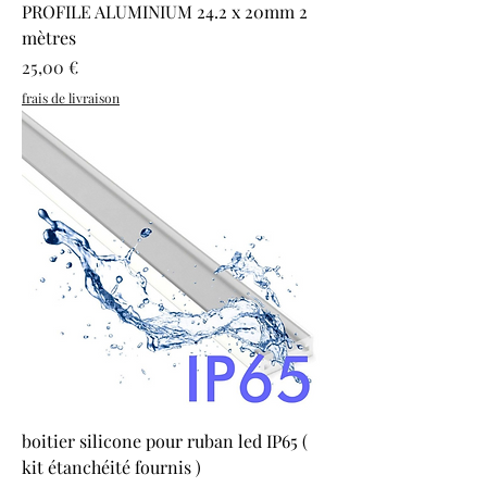
PROFILE ALUMINIUM 24.2 x 20mm 2
mètres
Prix
25,00 €
frais de livraison
boitier silicone pour ruban led IP65 (
kit étanchéité fournis )