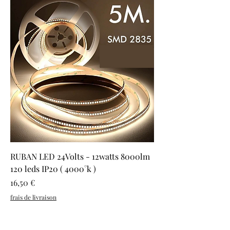
RUBAN LED 24Volts - 12watts 8000lm
120 leds IP20 ( 4000°k )
Prix
16,50 €
frais de livraison