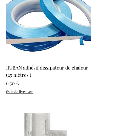
RUBAN adhésif dissipateur de chaleur
(25 mètres )
Prix
6,50 €
frais de livraison