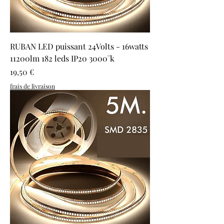
RUBAN LED puissant 24Volts - 16watts
11200lm 182 leds IP20 3000°k
Prix
19,50 €
frais de livraison