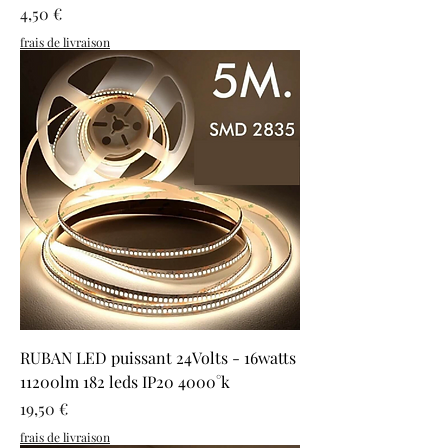
Prix
4,50 €
frais de livraison
RUBAN LED puissant 24Volts - 16watts
11200lm 182 leds IP20 4000°k
Prix
19,50 €
frais de livraison