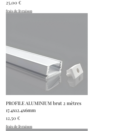
Prix
25,00 €
frais de livraison
PROFILE ALUMINIUM brut 2 mètres
17.4x12.4x6mm
Prix
12,50 €
frais de livraison