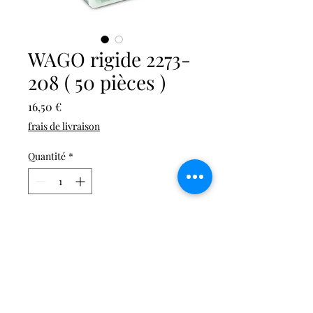
WAGO rigide 2273-
208 ( 50 pièces )
Prix
16,50 €
frais de livraison
Quantité
*
Ajouter au panier
Connecteur de passage à
enficher; pour conducteurs
rigides; max. 2,5 mm²; 8