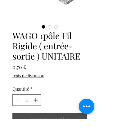
WAGO 1pôle Fil
Rigide ( entrée-
sortie ) UNITAIRE
Prix
0,70 €
frais de livraison
Quantité
*
Ajouter au panier
wago unitaire 1 Pôle pour fil