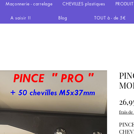
Maçonnerie - carrelage
CHEVILLES plastiques
PRODUIT
A saisir !!
Blog
TOUT à - de 5€
PIN
MOL
26,9
frais de
PINC
CHEV