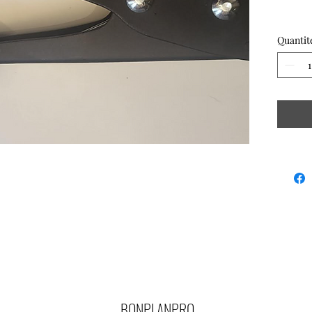
+ 50 c
Quantit
BONPLANPRO