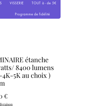
S
VISSERIE
TOUT à - de 5€
Programme de fidélité
INAIRE étanche
atts/ 8400 lumens
K-4K-5K au choix )
0m
Prix
0 €
 livraison