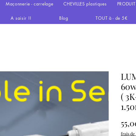
Maçonnerie - carrelage
CHEVILLES plastiques
PRODUIT
A saisir !!
Blog
TOUT à - de 5€
LUM
60w
( 3
1.5
55,0
frais de