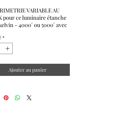
RIMETRIE VARIABLE AU
 pour ce luminaire étanche
elvin - 4000° ou 5000° avec
itch
é
*
8400 lumens ( très puissant )
des éclairements de grande
ur 6/8m
Ajouter au panier