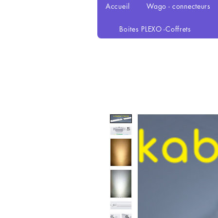
Accueil
Wago - connecteurs
Boites PLEXO -Coffrets