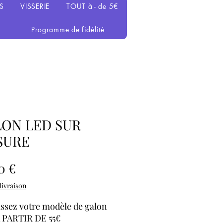
S
VISSERIE
TOUT à - de 5€
Programme de fidélité
ON LED SUR
SURE
Prix
0 €
 livraison
ssez votre modèle de galon
 PARTIR DE 55€