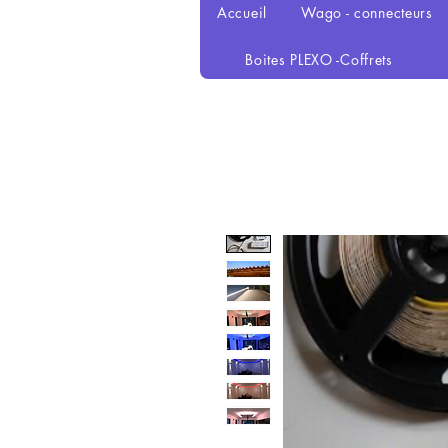
Accueil
Wago - connecteurs
Boites PLEXO -Coffrets