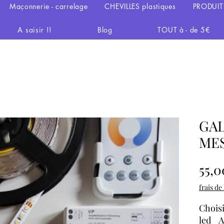
Maçonnerie - carrelage
CHEVILLES plastiques
PRODUIT
A saisir !!
Blog
TOUT à - de 5€
GAL
ME
55,0
frais de
Choisi
led A