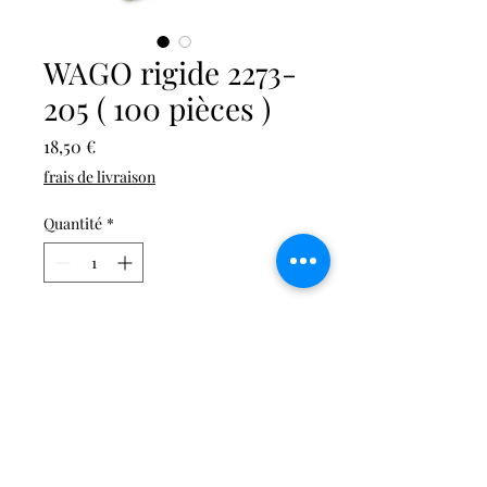
WAGO rigide 2273-
205 ( 100 pièces )
Prix
18,50 €
frais de livraison
Quantité
*
Ajouter au panier
Connecteur de passage à
enficher; pour conducteurs
rigides; max. 2,5 mm²; 5
conducteurs; Couleur du