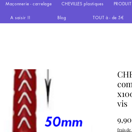
Maçonnerie - carrelage
CHEVILLES plastiques
PRODUIT
A saisir !!
Blog
TOUT à - de 5€
CHE
com
x10
vis
9,90
frais de