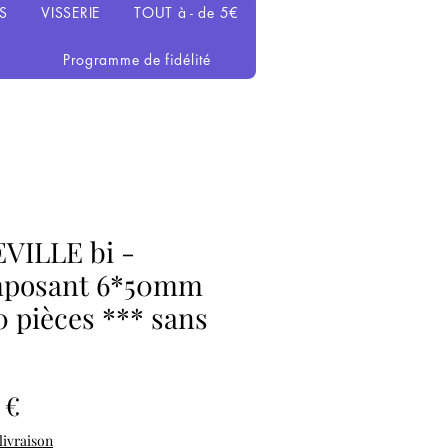
S
VISSERIE
TOUT à - de 5€
Programme de fidélité
VILLE bi -
posant 6*50mm
0 pièces *** sans
Prix
 €
 livraison