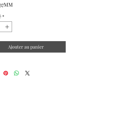
 37MM
R GALVANISE
é
*
Ajouter au panier