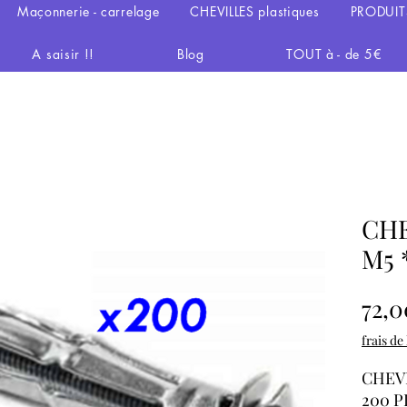
Maçonnerie - carrelage
CHEVILLES plastiques
PRODUIT
A saisir !!
Blog
TOUT à - de 5€
CHE
M5 
72,0
frais de
CHE
200 P