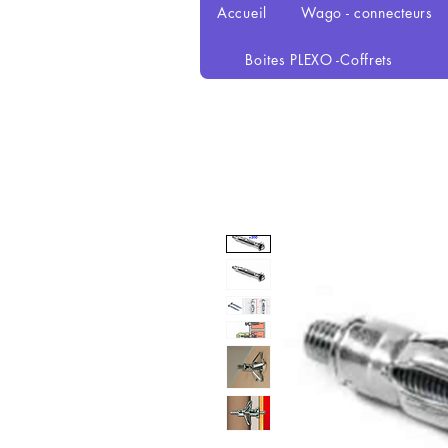
Accueil
Wago - connecteurs
Boites PLEXO -Coffrets