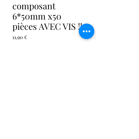
composant
6*50mm x50
pièces AVEC VIS !!
Prix
11,90 €
frais de livraison
Quantité
*
Ajouter au panier
CHEVILLE bi - composant
6*50mm x50 pièces
livrées
avec vis !!
Association de deux
matières pour davantage