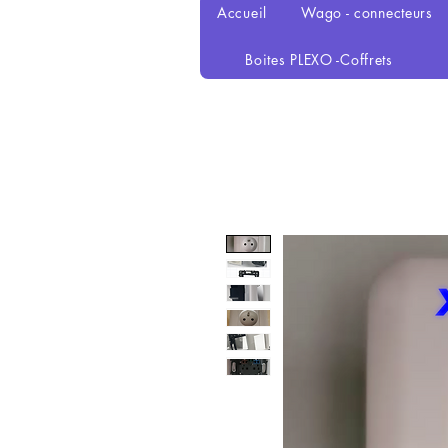
Accueil
Wago - connecteurs
Boites PLEXO -Coffrets