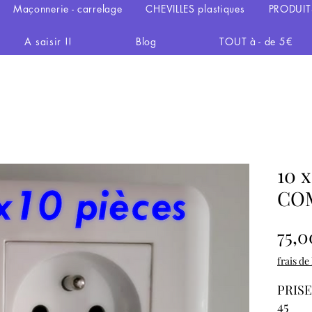
Maçonnerie - carrelage
CHEVILLES plastiques
PRODUIT
A saisir !!
Blog
TOUT à - de 5€
10 
COM
75,0
frais de
PRIS
45